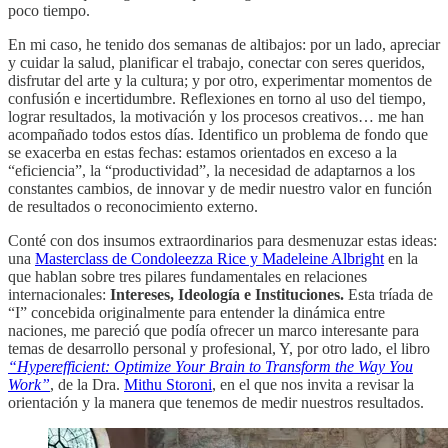
poco tiempo.
En mi caso, he tenido dos semanas de altibajos: por un lado, apreciar
y cuidar la salud, planificar el trabajo, conectar con seres queridos,
disfrutar del arte y la cultura; y por otro, experimentar momentos de
confusión e incertidumbre. Reflexiones en torno al uso del tiempo,
lograr resultados, la motivación y los procesos creativos… me han
acompañado todos estos días. Identifico un problema de fondo que
se exacerba en estas fechas: estamos orientados en exceso a la
“eficiencia”, la “productividad”, la necesidad de adaptarnos a los
constantes cambios, de innovar y de medir nuestro valor en función
de resultados o reconocimiento externo.
Conté con dos insumos extraordinarios para desmenuzar estas ideas:
una
Masterclass de Condoleezza Rice y Madeleine Albright
en la
que hablan sobre tres pilares fundamentales en relaciones
internacionales:
Intereses, Ideología e Instituciones.
Esta tríada de
“I” concebida originalmente para entender la dinámica entre
naciones, me pareció que podía ofrecer un marco interesante para
temas de desarrollo personal y profesional, Y, por otro lado, el libro
“Hyperefficient: Optimize Your Brain to Transform the Way You
Work”
, de la Dra.
Mithu Storoni
, en el que nos invita a revisar la
orientación y la manera que tenemos de medir nuestros resultados.