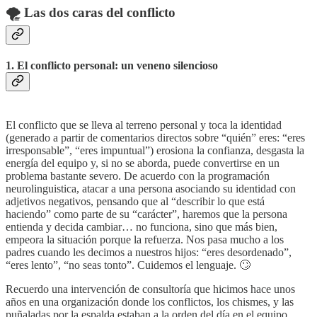
🌪️ Las dos caras del conflicto
1. El conflicto personal: un veneno silencioso
El conflicto que se lleva al terreno personal y toca la identidad
(generado a partir de comentarios directos sobre “quién” eres: “eres
irresponsable”, “eres impuntual”) erosiona la confianza, desgasta la
energía del equipo y, si no se aborda, puede convertirse en un
problema bastante severo. De acuerdo con la programación
neurolinguistica, atacar a una persona asociando su identidad con
adjetivos negativos, pensando que al “describir lo que está
haciendo” como parte de su “carácter”, haremos que la persona
entienda y decida cambiar… no funciona, sino que más bien,
empeora la situación porque la refuerza. Nos pasa mucho a los
padres cuando les decimos a nuestros hijos: “eres desordenado”,
“eres lento”, “no seas tonto”. Cuidemos el lenguaje. 🙄
Recuerdo una intervención de consultoría que hicimos hace unos
años en una organización donde los conflictos, los chismes, y las
puñaladas por la espalda estaban a la orden del día en el equipo