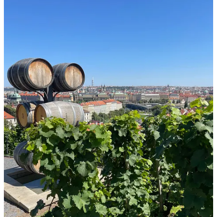
sala de espera de un hospital, en un cementerio, recuerda: estás en
un umbral. Reflexiona sobre qué puede emerger en ese espacio
sagrado entre lo que fue y lo que será.
🦉 Momento de sabiduría
“La cultura es la memoria de una organización. Si se
pierde, se pierde todo.” – Michael Morris
📚 Libros que entienden el poder de los
espacios liminales
“Managing Transitions” de
William Bridges (la biblia de las
transiciones organizacionales)
El poder del ahora.
Eckhart Tolle. Lo leimos en mi club de
lectura y preparé una guía que facilita su lectura. Si lo quieres,
avísame.