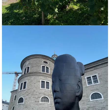
🎯 Tu desafío liminal para esta semana
Identifica tus espacios liminales:
¿Dónde tienes las mejores conversaciones con tu equipo?
¿Cuándo emergen las ideas más creativas?
¿Qué transiciones diarias podrías convertir en momentos
conscientes?
Experimento
: Esta semana, programa una reunión caminando.
Observa cómo cambia la dinámica de la conversación cuando salen
de la oficina.
Pregunta para tu equipo
:
¿En qué momento te
sientes más creativo y abierto al cambio?