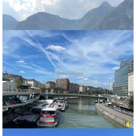
Espacios liminales
En cada transición hay una muerte y un renacimiento.
William
Bridges, “Managing Transitions”
Los espacios liminales nos recuerdan algo: la vida es una transición
constante. Entre el nacimiento y la muerte, paseamos por umbrales
grandes y pequeños, visibles e invisibles. Hay que aprender a
habitarlos con grit & grace, con consciencia, con la reverencia que
merecen.
La próxima vez que te encuentres en una estación de trenes, en la