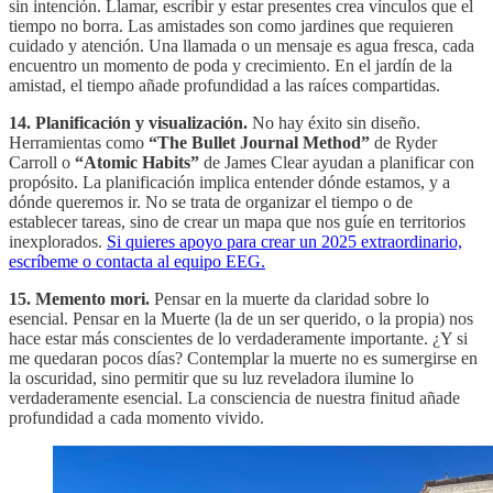
sin intención. Llamar, escribir y estar presentes crea vínculos que el
tiempo no borra. Las amistades son como jardines que requieren
cuidado y atención. Una llamada o un mensaje es agua fresca, cada
encuentro un momento de poda y crecimiento. En el jardín de la
amistad, el tiempo añade profundidad a las raíces compartidas.
14.
Planificación y visualización.
No hay éxito sin diseño.
Herramientas como
“The Bullet Journal Method”
de Ryder
Carroll o
“Atomic Habits”
de James Clear ayudan a planificar con
propósito. La planificación implica entender dónde estamos, y a
dónde queremos ir. No se trata de organizar el tiempo o de
establecer tareas, sino de crear un mapa que nos guíe en territorios
inexplorados.
Si quieres apoyo para crear un 2025 extraordinario,
escríbeme o contacta al equipo EEG.
15.
Memento mori.
Pensar en la muerte da claridad sobre lo
esencial. Pensar en la Muerte (la de un ser querido, o la propia) nos
hace estar más conscientes de lo verdaderamente importante. ¿Y si
me quedaran pocos días? Contemplar la muerte no es sumergirse en
la oscuridad, sino permitir que su luz reveladora ilumine lo
verdaderamente esencial. La consciencia de nuestra finitud añade
profundidad a cada momento vivido.