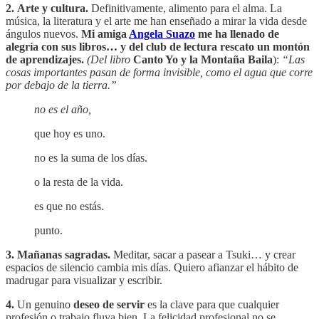
2.
Arte y cultura.
Definitivamente, alimento para el alma. La
música, la literatura y el arte me han enseñado a mirar la vida desde
ángulos nuevos.
Mi amiga
Angela Suazo
me ha llenado de
alegría con sus libros… y del club de lectura rescato un montón
de aprendizajes.
(Del libro
Canto Yo y la Montaña Baila
):
“Las
cosas importantes pasan de forma invisible, como el agua que corre
por debajo de la tierra.”
no es el año,
que hoy es uno.
no es la suma de los días.
o la resta de la vida.
es que no estás.
punto.
3.
Mañanas sagradas.
Meditar, sacar a pasear a Tsuki… y crear
espacios de silencio cambia mis días. Quiero afianzar el hábito de
madrugar para visualizar y escribir.
4.
Un genuino
deseo de servir
es la clave para que cualquier
profesión o trabajo fluya bien. La felicidad profesional no se