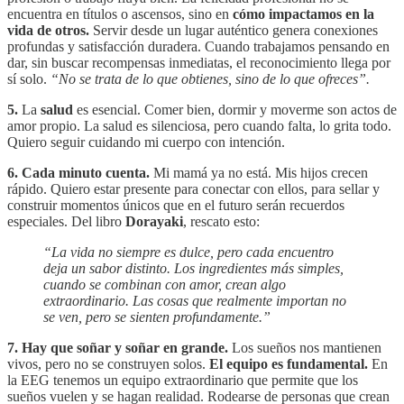
encuentra en títulos o ascensos, sino en
cómo impactamos en la
vida de otros.
Servir desde un lugar auténtico genera conexiones
profundas y satisfacción duradera. Cuando trabajamos pensando en
dar, sin buscar recompensas inmediatas, el reconocimiento llega por
sí solo.
“No se trata de lo que obtienes, sino de lo que ofreces”.
5.
La
salud
es esencial. Comer bien, dormir y moverme son actos de
amor propio. La salud es silenciosa, pero cuando falta, lo grita todo.
Quiero seguir cuidando mi cuerpo con intención.
6.
Cada minuto cuenta.
Mi mamá ya no está. Mis hijos crecen
rápido. Quiero estar presente para conectar con ellos, para sellar y
construir momentos únicos que en el futuro serán recuerdos
especiales. Del libro
Dorayaki
, rescato esto:
“La vida no siempre es dulce, pero cada encuentro
deja un sabor distinto. Los ingredientes más simples,
cuando se combinan con amor, crean algo
extraordinario. Las cosas que realmente importan no
se ven, pero se sienten profundamente.”
7.
Hay que soñar y soñar en grande.
Los sueños nos mantienen
vivos, pero no se construyen solos.
El equipo es fundamental.
En
la EEG tenemos un equipo extraordinario que permite que los
sueños vuelen y se hagan realidad. Rodearse de personas que crean