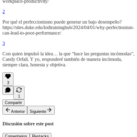
workplace-productivity/
2
Por qué el perfeccionismo puede generar un bajo desempeño?
https://sites.duke.edu/lodtraininghub/2024/04/01/why-perfectionism-
can-lead-to-poor-performance/
3
Con quien impulsó la idea… la que “hace las preguntas incómodas”,
Candy Orfali. Y yo, responderé también de manera incómoda,
siempre clara, honesta y objetiva.
3
1
Compartir
Anterior
Siguiente
Discusión sobre este post
Comentarios
Restacks